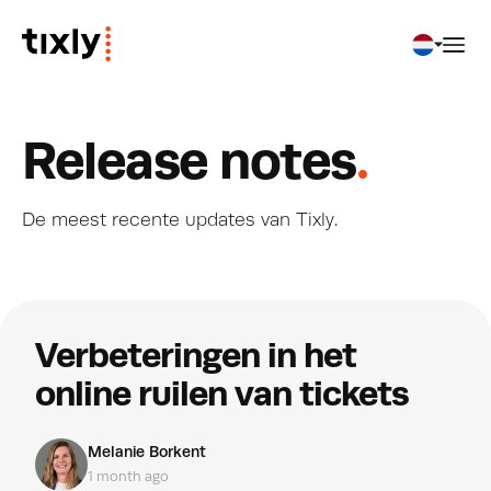
English
Release notes
.
Svenska
Norsk
De meest recente updates van Tixly.
Dansk
Nederlands
Verbeteringen in het
Íslenska
online ruilen van tickets
Suomi
Melanie Borkent
Deutsch
1 month ago