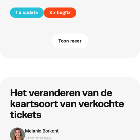
1 x
update
3 x
bugfix
Toon meer
Het veranderen van de
kaartsoort van verkochte
tickets
Melanie Borkent
2 months ago